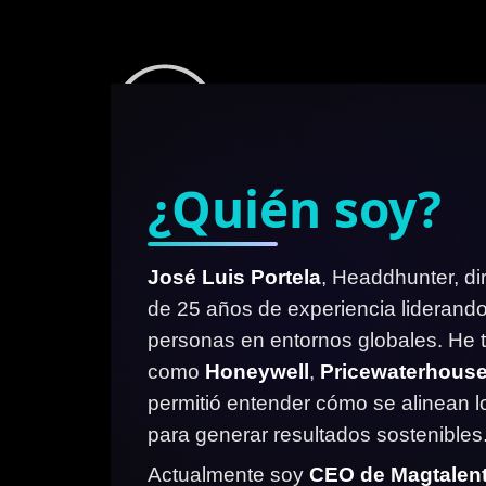
Ir
al
contenido
¿Quién soy?
José Luis Portela
, Headdhunter, di
de 25 años de experiencia liderand
personas en entornos globales. He 
como
Honeywell
,
Pricewaterhous
permitió entender cómo se alinean lo
para generar resultados sostenibles
Actualmente soy
CEO de Magtalen