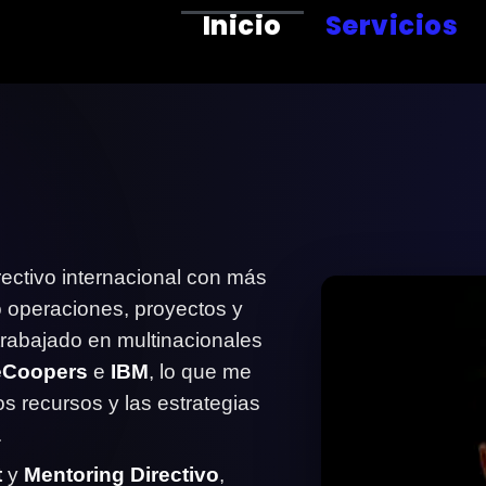
Inicio
Servicios
rectivo internacional con más
o operaciones, proyectos y
trabajado en multinacionales
eCoopers
e
IBM
, lo que me
s recursos y las estrategias
.
t
y
Mentoring Directivo
,