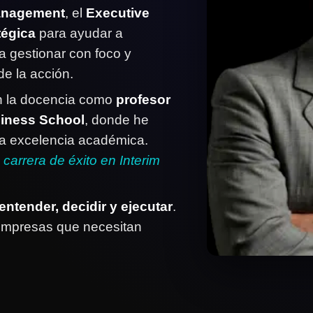
anagement
, el
Executive
tégica
para ayudar a
a gestionar con foco y
e la acción.
n la docencia como
profesor
siness School
, donde he
la excelencia académica.
u carrera de éxito en Interim
entender, decidir y ejecutar
.
e empresas que necesitan