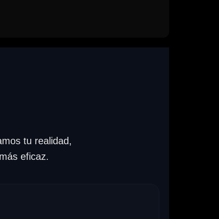
amos tu realidad,
 más eficaz.
y formación