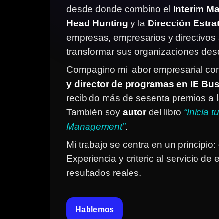
desde donde combino el
Interim M
Head Hunting
y la
Dirección Estra
empresas, empresarios y directivos 
transformar sus organizaciones desd
Compagino mi labor empresarial co
y director de programas en IE Bu
recibido más de sesenta premios a 
También soy
autor
del libro
“Inicia t
Management”
.
Mi trabajo se centra en un principio:
Experiencia y criterio al servicio d
resultados reales.
Hablemos