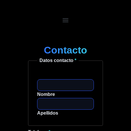
Ir
al
contenido
Inicio
Servicios
Contacto
Actualidad
Datos contacto
*
Contacto
Nombre
Apellidos