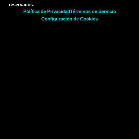
reservados.
Servicios
Política de Privacidad
Términos de Servicio
Configuración de Cookies
Actualidad
José Luis Portela uses
Contacto
Accessibility Checker
to monitor our
website's accessibility.
LinkedIn
X (Twitter)
More Networks
Share via
Facebook